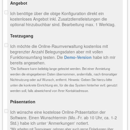
Angebot
Ich benötige über die obige Konfiguration direkt ein
kostenloses Angebot inkl. Zusatzdienstleistungen die
optional hinzubuchbar sind. Bearbeitung max. 1 Werktag.
Testzugang
Ich möchte die Online-Raumverwaltung kostenlos mit
begrenzter Anzahl Belegungsdaten aber mit vollen
Funktionsumfang testen. Die
Demo-Version
habe ich mir
bereits angesehen.
*Die Software kann beliebig lange getestet werden. Bei einer Anmietung
werden die eingegebenen Daten übernommen, andernfalls, nach 6monatiger
Nichtnutzung oder auf Wunsch, entfernt. Hinweis: Geben Sie hierzu bitte
unten die konkrete Einrichtung ein, für die das System hinterher evtl. genutzt
werden soll, falls abweichend von Ihrer Kontaktadresse.
Präsentation
Ich wünsche eine kostelose Online-Präsentation der
Software. Einen Wunschtermin (Mo.-Fr. ab 10 Uhr, ca. 1-2
Std.) habe ich unter 'Anmerkungen' notiert.
*Wir arbeiten mit Teamviewer, nehmen aber auch gerne Einladungen über